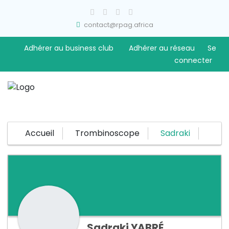
contact@rpag.africa
Adhérer au business club
Adhérer au réseau
Se
connecter
Accueil
Trombinoscope
Sadraki
Sadraki
YABRÉ