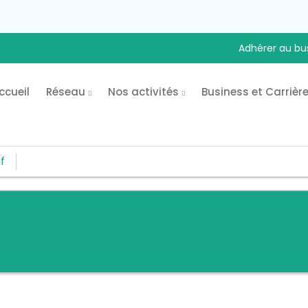
Adhérer au bu
ccueil
Réseau
Nos activités
Business et Carrièr
f