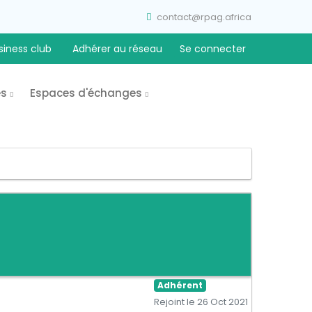
contact@rpag.africa
siness club
Adhérer au réseau
Se connecter
es
Espaces d'échanges
Adhérent
Rejoint le 26 Oct 2021