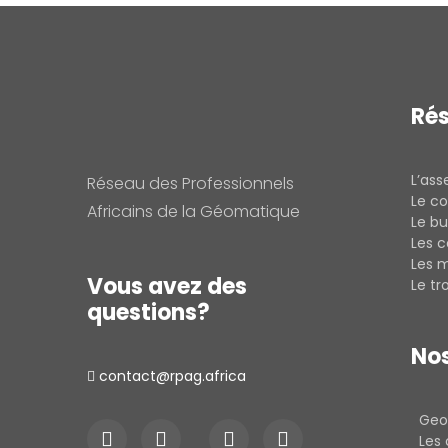
Ré
L’as
Réseau des Professionnels
Le co
Africains de la Géomatique
Le bu
Les 
Les 
Vous avez des
Le t
questions?
Nos
contact@rpag.africa
Geo
Les 