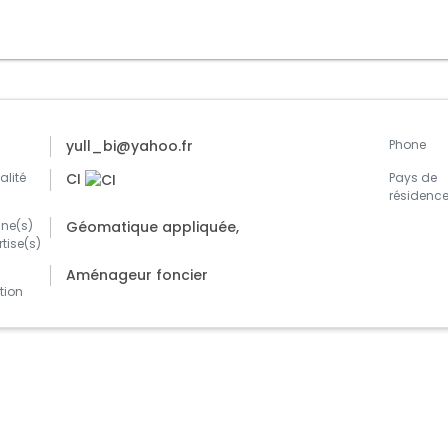
l
yull_bi@yahoo.fr
Phone
alité
CI
Pays de
résidenc
ne(s)
Géomatique appliquée,
rtise(s)
|
Aménageur foncier
tion