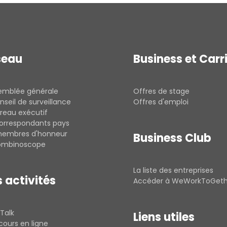
seau
Business et Carr
semblée générale
Offres de stage
nseil de surveillance
Offres d'emploi
reau exécutif
correspondants pays
membres d'honneur
Business Club
rombinoscope
La liste des entreprises
 activités
Accéder à WeWorkToGet
Talk
Liens utiles
cours en ligne