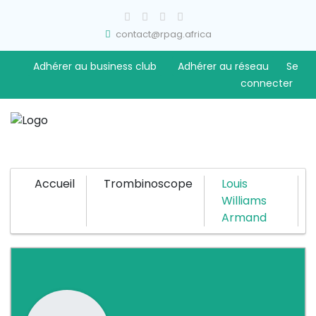
contact@rpag.africa
Adhérer au business club
Adhérer au réseau
Se
connecter
Accueil
Trombinoscope
Louis
Williams
Armand