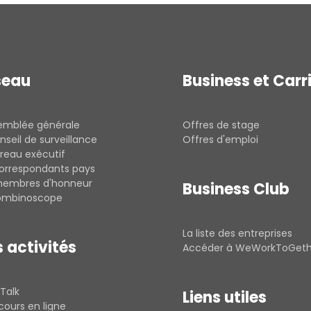
seau
Business et Carr
semblée générale
Offres de stage
nseil de surveillance
Offres d'emploi
reau exécutif
correspondants pays
membres d'honneur
Business Club
rombinoscope
La liste des entreprises
 activités
Accéder à WeWorkToGet
Talk
Liens utiles
cours en ligne