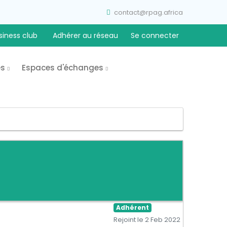
contact@rpag.africa
siness club
Adhérer au réseau
Se connecter
es
Espaces d'échanges
Adhérent
Rejoint le 2 Feb 2022