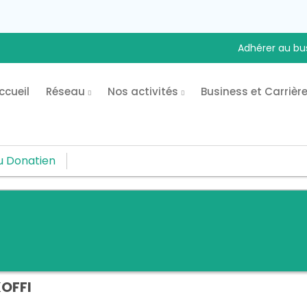
Adhérer au bu
ccueil
Réseau
Nos activités
Business et Carrièr
u Donatien
OFFI