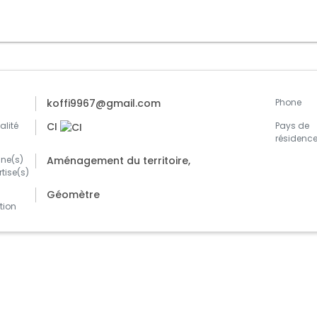
l
koffi9967@gmail.com
Phone
alité
CI
Pays de
résidenc
ne(s)
Aménagement du territoire,
rtise(s)
|
Géomètre
tion