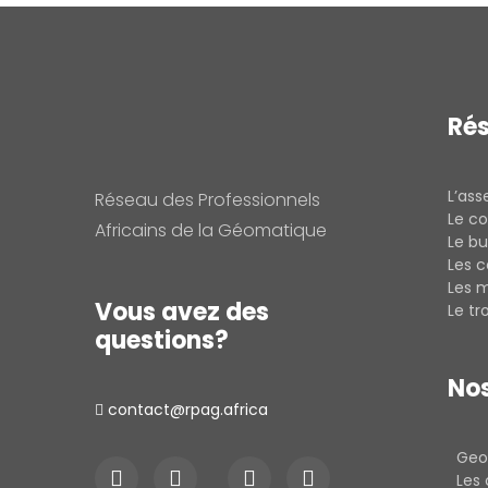
Ré
L’as
Réseau des Professionnels
Le co
Africains de la Géomatique
Le bu
Les 
Les 
Vous avez des
Le t
questions?
Nos
contact@rpag.africa
Geo
Les 