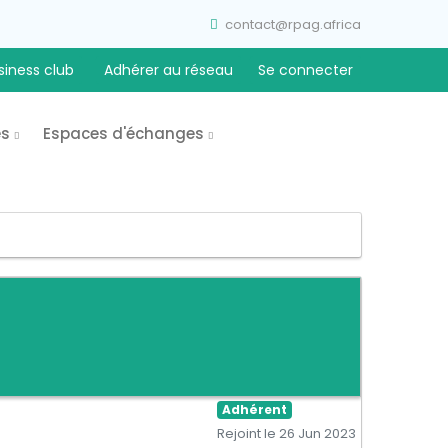
contact@rpag.africa
siness club
Adhérer au réseau
Se connecter
es
Espaces d'échanges
Adhérent
Rejoint le 26 Jun 2023