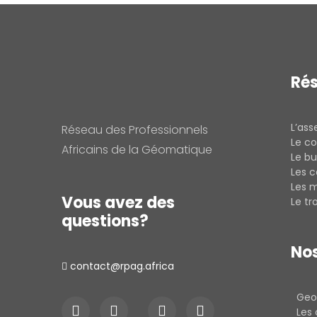
Ré
L’as
Réseau des Professionnels
Le co
Africains de la Géomatique
Le bu
Les 
Les 
Vous avez des
Le t
questions?
Nos
contact@rpag.africa
Geo
Les 