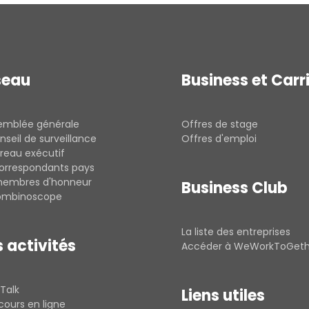
seau
Business et Carr
semblée générale
Offres de stage
nseil de surveillance
Offres d'emploi
reau exécutif
correspondants pays
membres d'honneur
Business Club
rombinoscope
La liste des entreprises
 activités
Accéder à WeWorkToGet
Talk
Liens utiles
cours en ligne