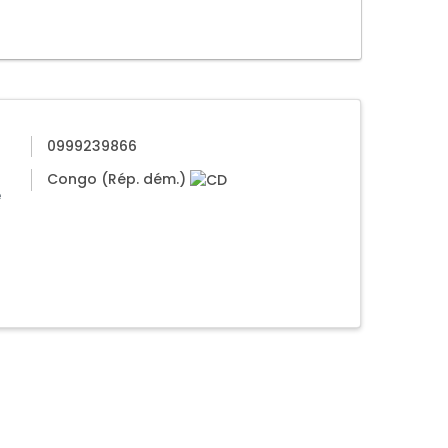
0999239866
Congo (Rép. dém.)
e