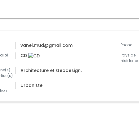
l
vanel.mud@gmail.com
Phone
alité
CD
Pays de
résidenc
ne(s)
Architecture et Geodesign,
rtise(s)
|
Urbaniste
tion