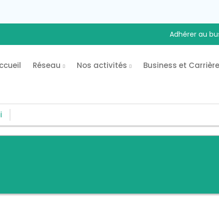
Adhérer au bu
ccueil
Réseau
Nos activités
Business et Carrièr
i