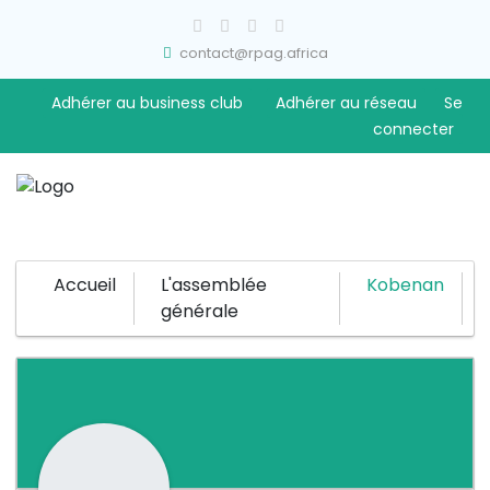
contact@rpag.africa
Adhérer au business club
Adhérer au réseau
Se
connecter
Accueil
L'assemblée
Kobenan
générale